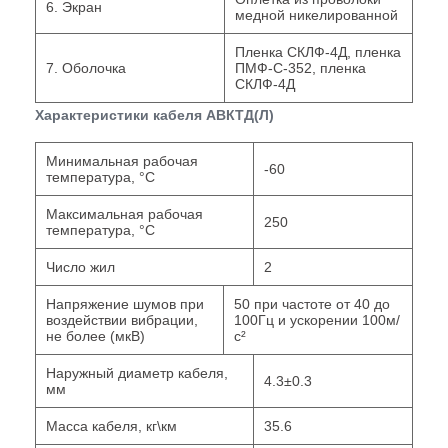
6. Экран
медной никелированной
Пленка СКЛФ-4Д, пленка
7. Оболочка
ПМФ-С-352, пленка
СКЛФ-4Д
Характеристики кабеля АВКТД(Л)
Минимальная рабочая
-60
температура, °С
Максимальная рабочая
250
температура, °С
Число жил
2
Напряжение шумов при
50 при частоте от 40 до
воздействии вибрации,
100Гц и ускорении 100м/
не более (мкВ)
с²
Наружный диаметр кабеля,
4.3±0.3
мм
Масса кабеля, кг\км
35.6